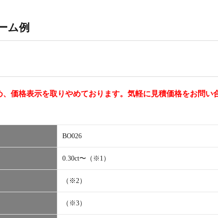
ーム例
め、価格表示を取りやめております。気軽に見積価格をお問い
BO026
0.30ct〜（※1）
（※2）
（※3）