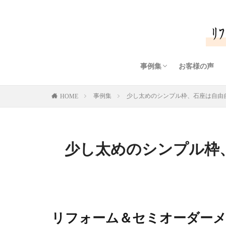
事例集
お客様の声
リング・指輪（ダイヤモ
リング・指輪（色石/カ
ペンダント/ネックレス
ペンダント/ネックレス
ピアス/イヤリング
ブローチ
ブレスレット
メンズジュエリー
オリジナルダイヤモンド
ダイヤモンドプチネック
事例集
少し太めのシンプル枠、石座は自由自
HOME
少し太めのシンプル枠
リフォーム＆セミオーダー