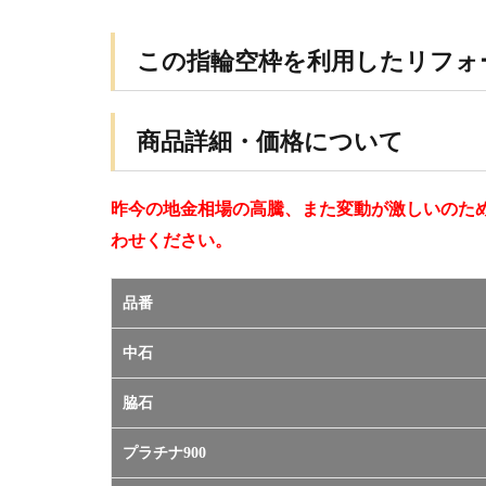
この指輪空枠を利用したリフォ
商品詳細・価格について
昨今の地金相場の高騰、また変動が激しいのた
わせください。
品番
中石
脇石
プラチナ900