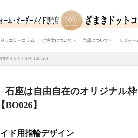
ジュエリーコラム
ご注文について
当店について
リフォー
ンド）
ラーストーン）
（ダイヤモンド）
（色石・カラーストーン）
リング枠
レス
問い合わせから完成までの流れ
価格情報
よくあるご質問（FAQ)
ご予約・問合せフォーム
アクセス
ジュエリーデザイナー・宝
提案力・実績・自社工房
店主ブログ
リフォ
オリジ
ダイヤ
在のオリジナル枠【BO026】
、石座は自由自在のオリジナル枠
【BO026】
メイド用指輪デザイン