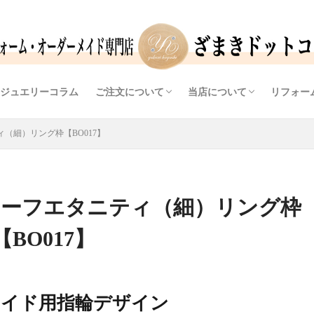
ジュエリーコラム
ご注文について
当店について
リフォー
ンド）
ラーストーン）
（ダイヤモンド）
（色石・カラーストーン）
リング枠
レス
問い合わせから完成までの流れ
価格情報
よくあるご質問（FAQ)
ご予約・問合せフォーム
アクセス
ジュエリーデザイナー・宝
提案力・実績・自社工房
店主ブログ
リフォ
オリジ
ダイヤ
（細）リング枠【BO017】
ハーフエタニティ（細）リング枠
【BO017】
メイド用指輪デザイン