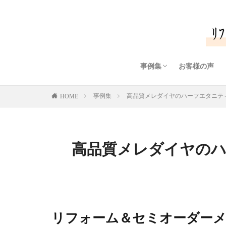
事例集
お客様の声
リング・指輪（ダイヤモ
リング・指輪（色石/カ
ペンダント/ネックレス
ペンダント/ネックレス
ピアス/イヤリング
ブローチ
ブレスレット
メンズジュエリー
オリジナルダイヤモンド
ダイヤモンドプチネック
事例集
高品質メレダイヤのハーフエタニティ
HOME
高品質メレダイヤの
リフォーム＆セミオーダー