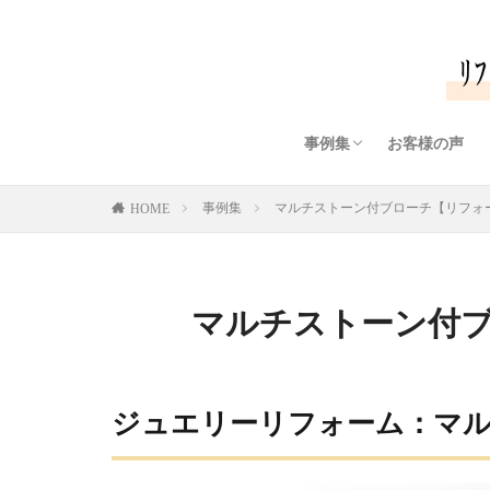
事例集
お客様の声
リング・指輪（ダイヤモ
リング・指輪（色石/カ
ペンダント/ネックレス
ペンダント/ネックレス
ピアス/イヤリング
ブローチ
ブレスレット
メンズジュエリー
オリジナルダイヤモンド
ダイヤモンドプチネック
事例集
マルチストーン付ブローチ【リフォーム
HOME
マルチストーン付ブ
ジュエリーリフォーム：マ