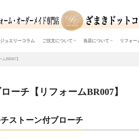
ジュエリーコラム
ご注文について
当店について
リフォー
ンド）
ラーストーン）
（ダイヤモンド）
（色石・カラーストーン）
リング枠
レス
問い合わせから完成までの流れ
価格情報
よくあるご質問（FAQ)
ご予約・問合せフォーム
アクセス
ジュエリーデザイナー・宝
提案力・実績・自社工房
店主ブログ
リフォ
オリジ
ダイヤ
BR007】
ローチ【リフォームBR007】
ルチストーン付ブローチ