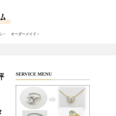
ム
オーダーメイド
石鑑定士
ームについて
ナルダイヤモンドリング枠
モンドプチネックレス
オーダーメイドについて
デザイン画から生まれるあなただけのジュエリー
SERVICE MENU
評
タ