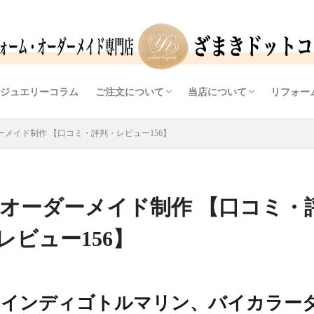
ジュエリーコラム
ご注文について
当店について
リフォー
ンド）
ラーストーン）
（ダイヤモンド）
（色石・カラーストーン）
リング枠
レス
問い合わせから完成までの流れ
価格情報
よくあるご質問（FAQ)
ご予約・問合せフォーム
アクセス
ジュエリーデザイナー・宝
提案力・実績・自社工房
店主ブログ
リフォ
オリジ
ダイヤ
メイド制作 【口コミ・評判・レビュー156】
オーダーメイド制作 【口コミ・
レビュー156】
：インディゴトルマリン、バイカラー