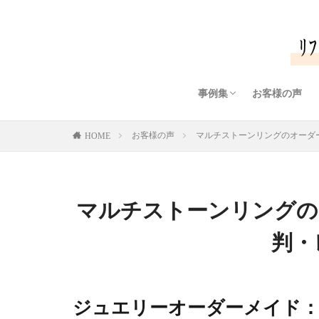
事例集
お客様の声
リング・指輪（ダイヤモ
リング・指輪（色石/カ
ペンダント/ネックレス
ペンダント/ネックレス
ピアス/イヤリング
ブローチ
ブレスレット
メンズジュエリー
オリジナルダイヤモンド
ダイヤモンドプチネック
お客様の声
マルチストーンリングのオーダー
HOME
マルチストーンリングの
判・
ジュエリーオーダーメイド